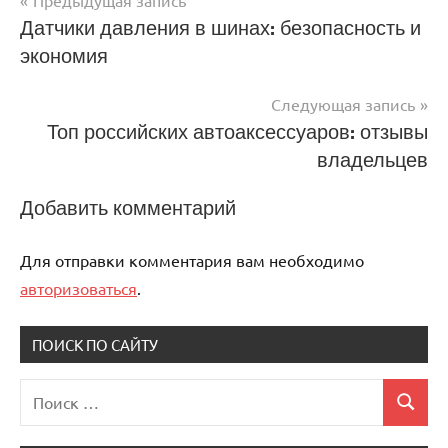
Предыдущая запись
Навигация
Датчики давления в шинах: безопасность и
экономия
по
записям
Следующая запись
Топ российских автоаксессуаров: отзывы
владельцев
Добавить комментарий
Для отправки комментария вам необходимо
авторизоваться
.
ПОИСК ПО САЙТУ
Поиск
Поиск
для: