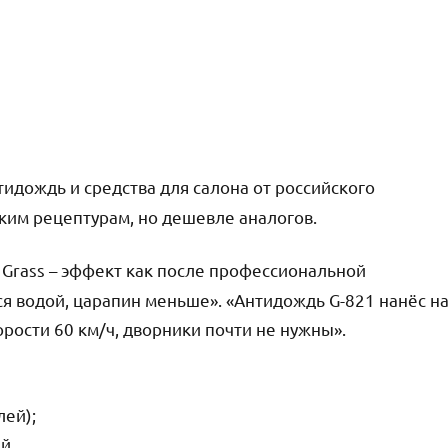
идождь и средства для салона от российского
ким рецептурам, но дешевле аналогов.
Grass – эффект как после профессиональной
ся водой, царапин меньше». «Антидождь G-821 нанёс н
орости 60 км/ч, дворники почти не нужны».
лей);
й.