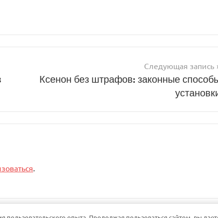
Следующая запись
в
Ксенон без штрафов: законные способ
установк
изоваться
.
ия пользовательского опыта. Продолжая пользоваться сайтом, вы дает