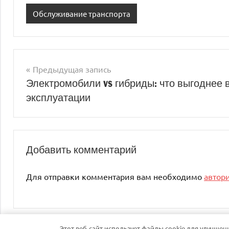
Обслуживание транспорта
Предыдущая запись
Навигация
Электромобили vs гибриды: что выгоднее 
эксплуатации
по
записям
Добавить комментарий
Для отправки комментария вам необходимо
автор
Этот веб-сайт использует файлы cookie для улучшен