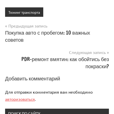
Тюнинг транспорта
Предыдущая запись
Навигация
Покупка авто с пробегом: 10 важных
советов
по
записям
Следующая запись
PDR-ремонт вмятин: как обойтись без
покраски?
Добавить комментарий
Для отправки комментария вам необходимо
авторизоваться
.
ПОИСК ПО САЙТУ