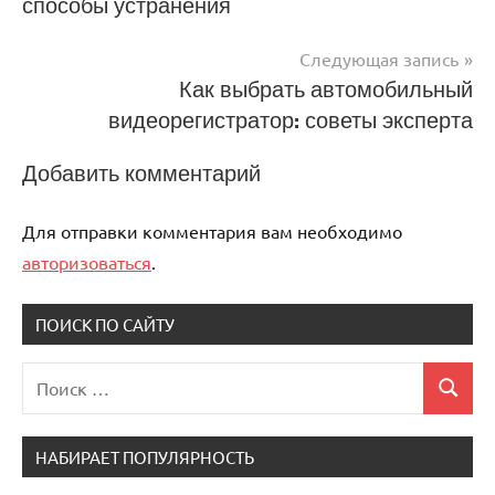
способы устранения
по
записям
Следующая запись
Как выбрать автомобильный
видеорегистратор: советы эксперта
Добавить комментарий
Для отправки комментария вам необходимо
авторизоваться
.
ПОИСК ПО САЙТУ
Поиск
Поиск
для:
НАБИРАЕТ ПОПУЛЯРНОСТЬ