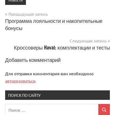
Новости
Предыдущая запись
Навигация
Программа лояльности и накопительные
бонусы
по
записям
Следующая запись
Кроссоверы Haval: комплектации и тесты
Добавить комментарий
Для отправки комментария вам необходимо
авторизоваться
.
ПОИСК ПО САЙТУ
Поиск
Поиск
для: