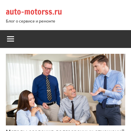
Перейти
auto-motorss.ru
к
содержимому
Блог о сервисе и ремонте