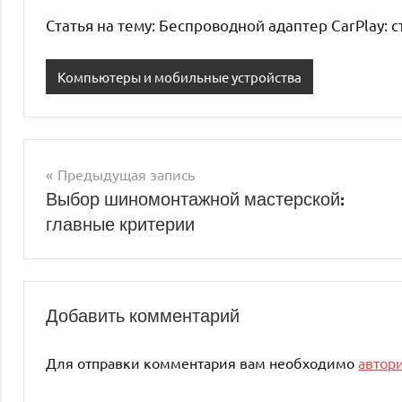
Статья на тему: Беспроводной адаптер CarPlay: 
Компьютеры и мобильные устройства
Предыдущая запись
Навигация
Выбор шиномонтажной мастерской:
главные критерии
по
записям
Добавить комментарий
Для отправки комментария вам необходимо
автор