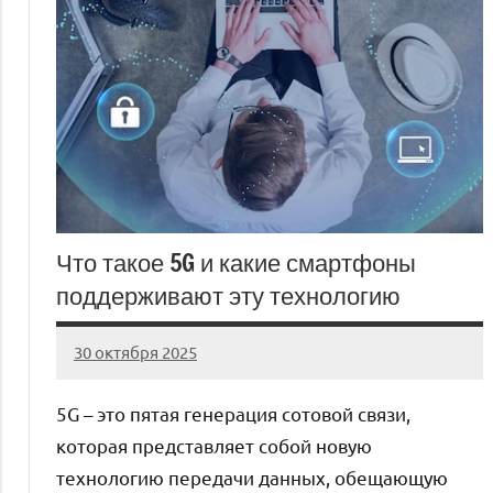
Что такое 5G и какие смартфоны
поддерживают эту технологию
30 октября 2025
auto_motorss
Нет
комментариев
5G – это пятая генерация сотовой связи,
которая представляет собой новую
технологию передачи данных, обещающую