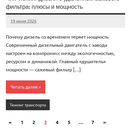
фильтра: плюсы и мощность
19 июня 2026
auto_motorss
Нет
комментариев
Почему дизель со временем теряет мощность
Современный дизельный двигатель с завода
настроен на компромисс между экологичностью,
ресурсом и динамикой. Главный «душитель»
мощности — сажевый фильтр […]
Читать далее
Тюнинг транспорта
«
Предыдущие
1
2
3
4
5
…
7
Следующи
»
Пагинация
записи
записи