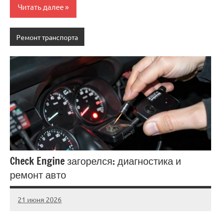
Читать далее
Ремонт транспорта
Check Engine загорелся: диагностика и
ремонт авто
21 июня 2026
auto_motorss
Нет
комментариев