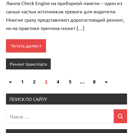
Лампа Check Engine на приборной панели – один из
самых частых источников тревоги для водителя.
Многие сразу представляют дорогостоящий ремонт,
но на практике причина может […]
Читать далее
Ремонт транспорта
«
Предыдущие
1
2
3
4
5
…
8
Следующи
»
Пагинация
записи
записи
записей
ПОИСК ПО САЙТУ
Поиск
Поиск
для: