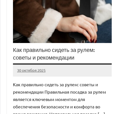
Как правильно сидеть за рулем:
советы и рекомендации
30 октября 2025
auto_motorss
Нет
комментариев
Как правильно сидеть за рулем: советы и
рекомендации Правильная посадка за рулем
является ключевым моментом для
обеспечения безопасности и комфорта во
время вождения. Неправильная посадка […]