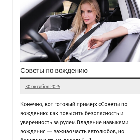
Советы по вождению
30 октября 2025
auto_motorss
Нет
комментариев
Конечно, вот готовый пример: «Советы по
вождению: как повысить безопасность и
уверенность за рулем Владение навыками
вождения — важная часть автолюбов, но
безопасность на дороге […]