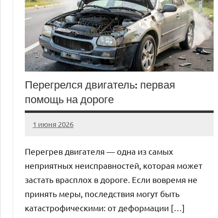
Перегрелся двигатель: первая
помощь на дороге
1 июня 2026
auto_motorss
Нет
комментариев
Перегрев двигателя — одна из самых
неприятных неисправностей, которая может
застать врасплох в дороге. Если вовремя не
принять меры, последствия могут быть
катастрофическими: от деформации […]