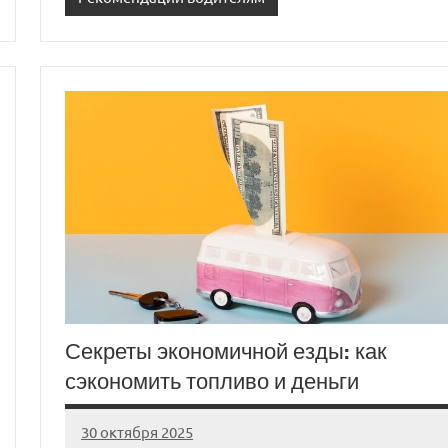
Секреты экономичной езды: как
сэкономить топливо и деньги
30 октября 2025
auto_motorss
Нет